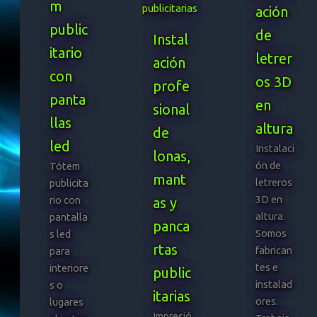
m
ación
public
de
Instal
itario
letrer
ación
con
os 3D
profe
panta
en
sional
llas
altura
de
led
Instalaci
lonas,
ón de
Tótem
mant
letreros
publicita
3D en
rio con
as y
altura.
pantalla
panca
Somos
s led
rtas
fabrican
para
tes e
interiore
public
instalad
s o
itarias
ores.
lugares
Impresió