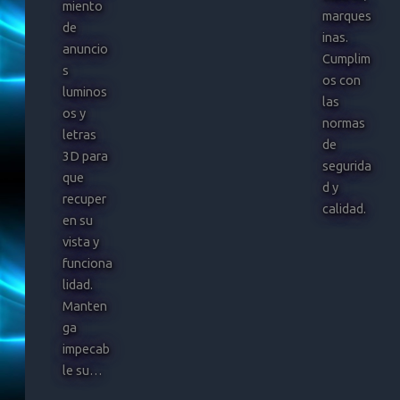
miento
marques
de
inas.
anuncio
Cumplim
s
os con
luminos
las
os y
normas
letras
de
3D para
segurida
que
d y
recuper
calidad.
en su
vista y
funciona
lidad.
Manten
ga
impecab
le su…