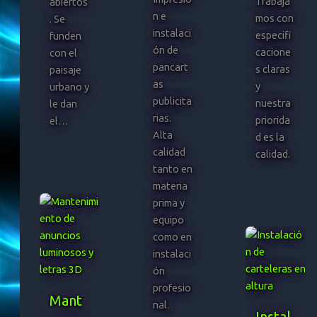
Trabaja
abiertos
n e
mos con
. Se
instalaci
especifi
funden
ón de
cacione
con el
pancart
s claras
paisaje
as
y
urbano y
publicita
nuestra
le dan
rias.
priorida
el…
Alta
d es la
calidad
calidad.
tanto en
materia
prima y
equipo
como en
instalaci
ón
profesio
Mant
nal.
Instal