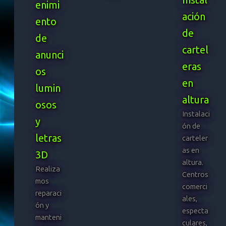
enimi
ación
ento
de
de
cartel
anunci
eras
os
en
lumin
altura
osos
Instalaci
y
ón de
letras
carteler
as en
3D
altura.
Realiza
Centros
mos
comerci
reparaci
ales,
ón y
especta
manteni
culares,