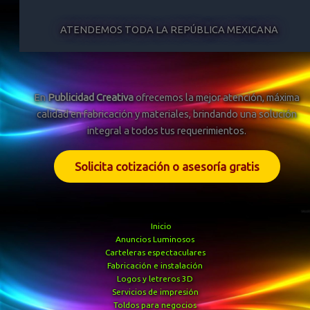
ATENDEMOS TODA LA REPÚBLICA MEXICANA
En
Publicidad Creativa
ofrecemos la mejor atención, máxima
calidad en fabricación y materiales, brindando una solución
integral a todos tus requerimientos.
Solicita cotización o asesoría gratis
Inicio
Anuncios Luminosos
Carteleras espectaculares
Fabricación e instalación
Logos y letreros 3D
Servicios de impresión
Toldos para negocios