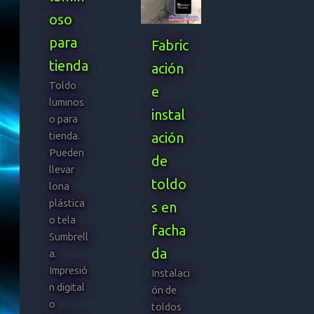
oso
para
Fabric
tienda
ación
Toldo
e
luminos
instal
o para
tienda.
ación
Pueden
de
llevar
toldo
lona
plástica
s en
o tela
facha
Sumbrell
da
a.
Impresió
Instalaci
n digital
ón de
o
toldos