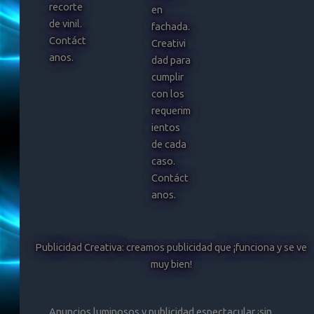
recorte
en
de vinil.
fachada.
Contáct
Creativi
anos.
dad para
cumplir
con los
requerim
ientos
de cada
caso.
Contáct
anos.
Publicidad Creativa: creamos publicidad que ¡funciona y se ve
muy bien!
Anuncios luminosos y publicidad espectacular ¡sin